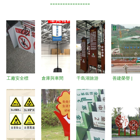
----------------
工廠安全標
倉庫與車間
千島湖旅游
善建榮譽 |
志牌全攻略
標識標牌
景區標識標
公司工會榮
品牌、采
從物料管理
牌設計制作
獲集團多項
購、圖片識
到產品展示
的特點探析
表彰，技能
別與批發指
的全面解決
比武再創佳
南
方案
績