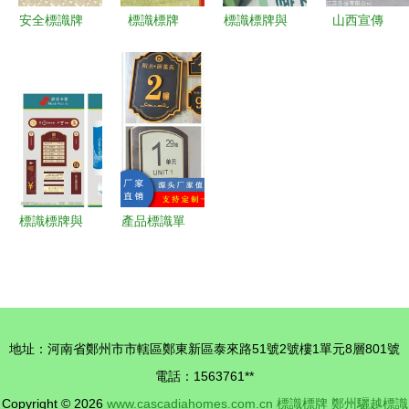
安全標識牌
標識標牌
標識標牌與
山西宣傳
排序規則與
草地上不可
導引牌系列
欄、戶外廣
規劃設置全
或缺的無聲
構建高效空
告欄與標識
解析（附最
向導
間導引系統
標牌專業生
新標識牌圖
的關鍵要素
產廠家全解
例）
析
標識標牌與
產品標識單
展板圖片
與標識標牌
視覺傳達的
定義、功能
藝術與功能
與應用指南
地址：河南省鄭州市市轄區鄭東新區泰來路51號2號樓1單元8層801號
電話：1563761**
Copyright © 2026
www.cascadiahomes.com.cn
標識標牌
鄭州驪越標識