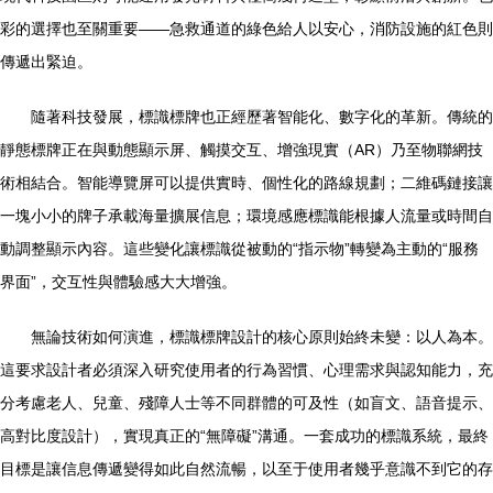
彩的選擇也至關重要——急救通道的綠色給人以安心，消防設施的紅色則
傳遞出緊迫。
隨著科技發展，標識標牌也正經歷著智能化、數字化的革新。傳統的
靜態標牌正在與動態顯示屏、觸摸交互、增強現實（AR）乃至物聯網技
術相結合。智能導覽屏可以提供實時、個性化的路線規劃；二維碼鏈接讓
一塊小小的牌子承載海量擴展信息；環境感應標識能根據人流量或時間自
動調整顯示內容。這些變化讓標識從被動的“指示物”轉變為主動的“服務
界面”，交互性與體驗感大大增強。
無論技術如何演進，標識標牌設計的核心原則始終未變：以人為本。
這要求設計者必須深入研究使用者的行為習慣、心理需求與認知能力，充
分考慮老人、兒童、殘障人士等不同群體的可及性（如盲文、語音提示、
高對比度設計），實現真正的“無障礙”溝通。一套成功的標識系統，最終
目標是讓信息傳遞變得如此自然流暢，以至于使用者幾乎意識不到它的存