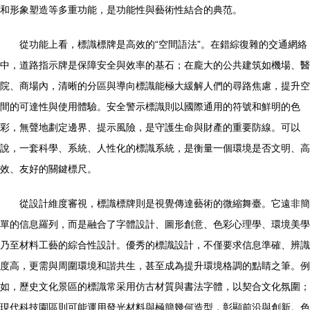
和形象塑造等多重功能，是功能性與藝術性結合的典范。
從功能上看，標識標牌是高效的“空間語法”。在錯綜復雜的交通網絡
中，道路指示牌是保障安全與效率的基石；在龐大的公共建筑如機場、醫
院、商場內，清晰的分區與導向標識能極大緩解人們的尋路焦慮，提升空
間的可達性與使用體驗。安全警示標識則以國際通用的符號和鮮明的色
彩，無聲地劃定邊界、提示風險，是守護生命與財產的重要防線。可以
說，一套科學、系統、人性化的標識系統，是衡量一個環境是否文明、高
效、友好的關鍵標尺。
從設計維度審視，標識標牌則是視覺傳達藝術的微縮舞臺。它遠非簡
單的信息羅列，而是融合了字體設計、圖形創意、色彩心理學、環境美學
乃至材料工藝的綜合性設計。優秀的標識設計，不僅要求信息準確、辨識
度高，更需與周圍環境和諧共生，甚至成為提升環境格調的點睛之筆。例
如，歷史文化景區的標識常采用仿古材質與書法字體，以契合文化氛圍；
現代科技園區則可能運用發光材料與極簡幾何造型，彰顯前沿與創新。色